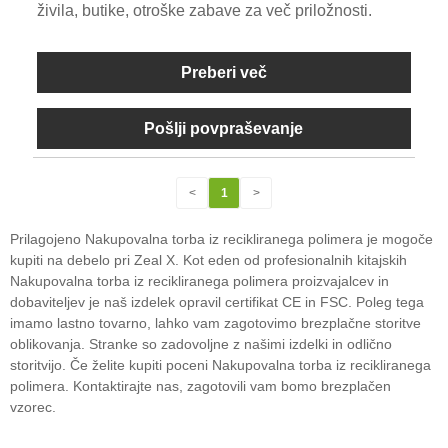
živila, butike, otroške zabave za več priložnosti.
Preberi več
Pošlji povpraševanje
<
1
>
Prilagojeno Nakupovalna torba iz recikliranega polimera je mogoče
kupiti na debelo pri Zeal X. Kot eden od profesionalnih kitajskih
Nakupovalna torba iz recikliranega polimera proizvajalcev in
dobaviteljev je naš izdelek opravil certifikat CE in FSC. Poleg tega
imamo lastno tovarno, lahko vam zagotovimo brezplačne storitve
oblikovanja. Stranke so zadovoljne z našimi izdelki in odlično
storitvijo. Če želite kupiti poceni Nakupovalna torba iz recikliranega
polimera. Kontaktirajte nas, zagotovili vam bomo brezplačen
vzorec.