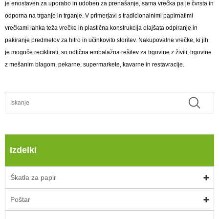
je enostaven za uporabo in udoben za prenašanje, sama vrečka pa je čvrsta in
odporna na trganje in trganje. V primerjavi s tradicionalnimi papirnatimi
vrečkami lahka teža vrečke in plastična konstrukcija olajšata odpiranje in
pakiranje predmetov za hitro in učinkovito storitev. Nakupovalne vrečke, ki jih
je mogoče reciklirati, so odlična embalažna rešitev za trgovine z živili, trgovine
z mešanim blagom, pekarne, supermarkete, kavarne in restavracije.
Izdelki
Škatla za papir
Poštar