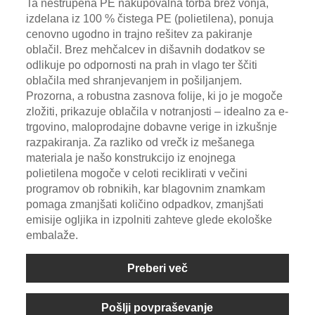
Ta nestrupena PE nakupovalna torba brez vonja,
izdelana iz 100 % čistega PE (polietilena), ponuja
cenovno ugodno in trajno rešitev za pakiranje
oblačil. Brez mehčalcev in dišavnih dodatkov se
odlikuje po odpornosti na prah in vlago ter ščiti
oblačila med shranjevanjem in pošiljanjem.
Prozorna, a robustna zasnova folije, ki jo je mogoče
zložiti, prikazuje oblačila v notranjosti – idealno za e-
trgovino, maloprodajne dobavne verige in izkušnje
razpakiranja. Za razliko od vrečk iz mešanega
materiala je našo konstrukcijo iz enojnega
polietilena mogoče v celoti reciklirati v večini
programov ob robnikih, kar blagovnim znamkam
pomaga zmanjšati količino odpadkov, zmanjšati
emisije ogljika in izpolniti zahteve glede ekološke
embalaže.
Preberi več
Pošlji povpraševanje