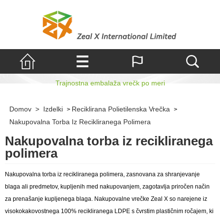
Nakupovalna torba iz recikliranega polimera
Trajnostna embalaža vrečk po meri
Domov
>
Izdelki
Reciklirana Polietilenska Vrečka
>
>
Nakupovalna Torba Iz Recikliranega Polimera
Nakupovalna torba iz recikliranega
polimera
Nakupovalna torba iz recikliranega polimera, zasnovana za shranjevanje
blaga ali predmetov, kupljenih med nakupovanjem, zagotavlja priročen način
za prenašanje kupljenega blaga. Nakupovalne vrečke Zeal X so narejene iz
visokokakovostnega 100% recikliranega LDPE s čvrstim plastičnim ročajem, ki