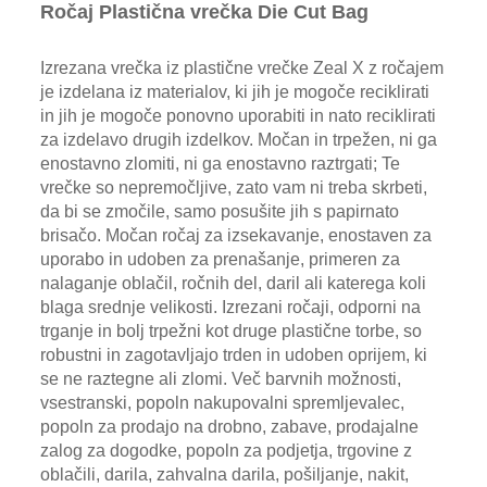
Ročaj Plastična vrečka Die Cut Bag
Izrezana vrečka iz plastične vrečke Zeal X z ročajem
je izdelana iz materialov, ki jih je mogoče reciklirati
in jih je mogoče ponovno uporabiti in nato reciklirati
za izdelavo drugih izdelkov. Močan in trpežen, ni ga
enostavno zlomiti, ni ga enostavno raztrgati; Te
vrečke so nepremočljive, zato vam ni treba skrbeti,
da bi se zmočile, samo posušite jih s papirnato
brisačo. Močan ročaj za izsekavanje, enostaven za
uporabo in udoben za prenašanje, primeren za
nalaganje oblačil, ročnih del, daril ali katerega koli
blaga srednje velikosti. Izrezani ročaji, odporni na
trganje in bolj trpežni kot druge plastične torbe, so
robustni in zagotavljajo trden in udoben oprijem, ki
se ne raztegne ali zlomi. Več barvnih možnosti,
vsestranski, popoln nakupovalni spremljevalec,
popoln za prodajo na drobno, zabave, prodajalne
zalog za dogodke, popoln za podjetja, trgovine z
oblačili, darila, zahvalna darila, pošiljanje, nakit,