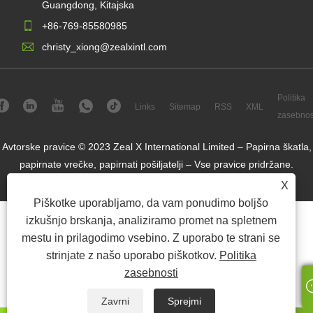
Guangdong, Kitajska
+86-769-85580985
christy_xiong@zealxintl.com
Politika
Links
Sitemap
RSS
XML
zasebnos
Avtorske pravice © 2023 Zeal X International Limited – Papirna škatla,
papirnate vrečke, papirnati pošiljatelji – Vse pravice pridržane.
X
Piškotke uporabljamo, da vam ponudimo boljšo
izkušnjo brskanja, analiziramo promet na spletnem
mestu in prilagodimo vsebino. Z uporabo te strani se
strinjate z našo uporabo piškotkov.
Politika
zasebnosti
Zavrni
Sprejmi