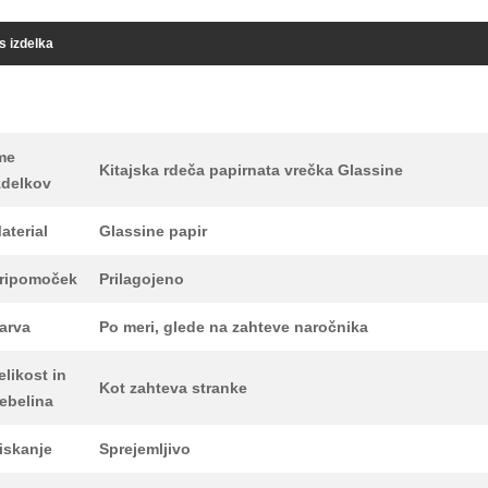
s izdelka
me
Kitajska rdeča papirnata vrečka Glassine
zdelkov
aterial
Glassine papir
ripomoček
Prilagojeno
arva
Po meri, glede na zahteve naročnika
elikost in
Kot zahteva stranke
ebelina
iskanje
Sprejemljivo