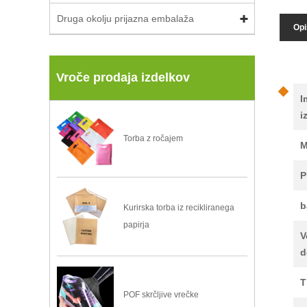
Druga okolju prijazna embalaža
Opi
Vroče prodaja izdelkov
I
i
Torba z ročajem
M
P
b
Kurirska torba iz recikliranega
papirja
V
d
T
POF skrčljive vrečke