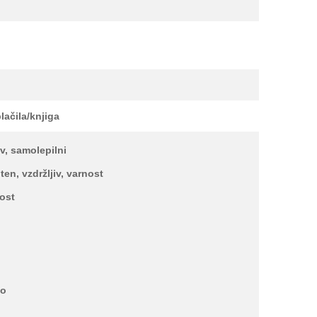
lačila/knjiga
iv, samolepilni
iten, vzdržljiv, varnost
nost
jo