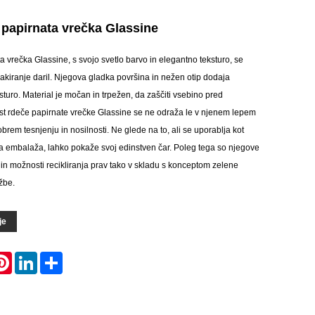
 papirnata vrečka Glassine
a vrečka Glassine, s svojo svetlo barvo in elegantno teksturo, se
akiranje daril. Njegova gladka površina in nežen otip dodaja
turo. Material je močan in trpežen, da zaščiti vsebino pred
t rdeče papirnate vrečke Glassine se ne odraža le v njenem lepem
brem tesnjenju in nosilnosti. Ne glede na to, ali se uporablja kot
a embalaža, lahko pokaže svoj edinstven čar. Poleg tega so njegove
a in možnosti recikliranja prav tako v skladu s konceptom zelene
žbe.
je
atsApp
Pinterest
LinkedIn
Share