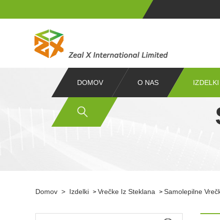
DOMOV
O NAS
IZDELKI
Domov
>
Izdelki
Vrečke Iz Steklana
Samolepilne Vrečk
>
>