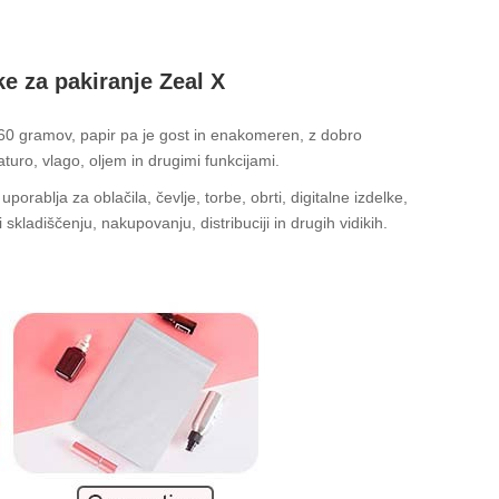
e za pakiranje Zeal X
60 gramov, papir pa je gost in enakomeren, z dobro
turo, vlago, oljem in drugimi funkcijami.
orablja za oblačila, čevlje, torbe, obrti, digitalne izdelke,
kladiščenju, nakupovanju, distribuciji in drugih vidikih.