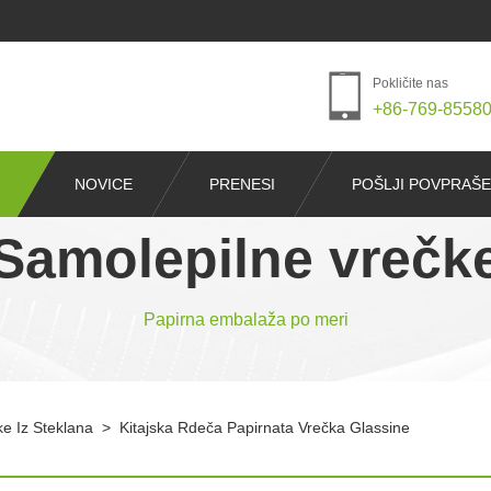
Pokličite nas
+86-769-8558
NOVICE
PRENESI
POŠLJI POVPRAŠ
Samolepilne vrečk
Papirna embalaža po meri
e Iz Steklana
>
Kitajska Rdeča Papirnata Vrečka Glassine