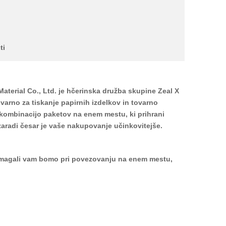
ti
erial Co., Ltd. je hčerinska družba skupine Zeal X
varno za tiskanje papirnih izdelkov in tovarno
 kombinacijo paketov na enem mestu, ki prihrani
aradi česar je vaše nakupovanje učinkovitejše.
omagali vam bomo pri povezovanju na enem mestu,