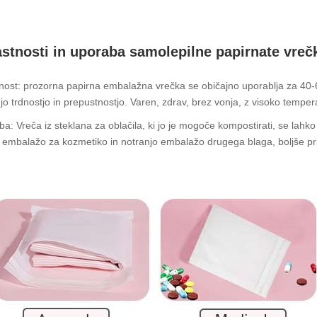
stnosti in uporaba samolepilne papirnate vrečk
nost: prozorna papirna embalažna vrečka se običajno uporablja za 40-
jo trdnostjo in prepustnostjo. Varen, zdrav, brez vonja, z visoko tempera
a: Vreča iz steklana za oblačila, ki jo je mogoče kompostirati, se lahko up
, embalažo za kozmetiko in notranjo embalažo drugega blaga, boljše pri s