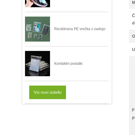
Č
d
Reciklirana PE vrečka z zadrgo
O
U
Kontaktni podatki
Vsi novi izdelki
F
p