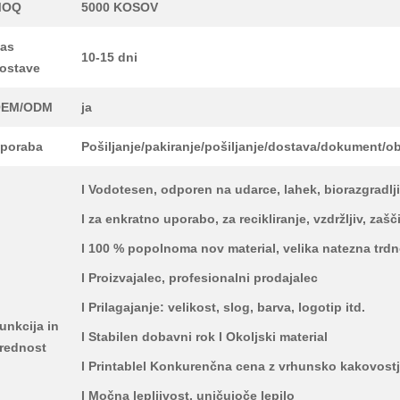
MOQ
5000 KOSOV
as
10-15 dni
ostave
EM/ODM
ja
poraba
Pošiljanje/pakiranje/pošiljanje/dostava/dokument/ob
l Vodotesen, odporen na udarce, lahek, biorazgradlj
l za enkratno uporabo, za recikliranje, vzdržljiv, zašč
l 100 % popolnoma nov material, velika natezna trd
l Proizvajalec, profesionalni prodajalec
l Prilagajanje: velikost, slog, barva, logotip itd.
unkcija in
l Stabilen dobavni rok l Okoljski material
rednost
l Printablel Konkurenčna cena z vrhunsko kakovost
l Močna lepljivost, uničujoče lepilo