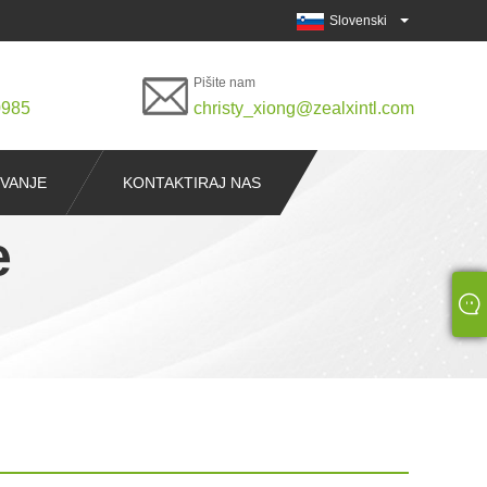
Slovenski
Pišite nam
0985
christy_xiong@zealxintl.com
EVANJE
KONTAKTIRAJ NAS
e