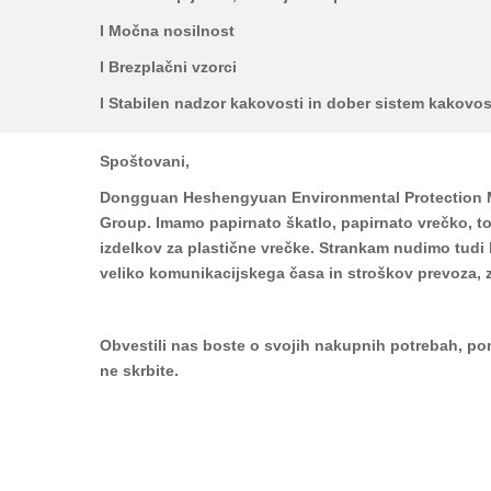
l Močna nosilnost
l Brezplačni vzorci
l Stabilen nadzor kakovosti in dober sistem kakovos
Spoštovani,
Dongguan Heshengyuan Environmental Protection Mat
Group. Imamo papirnato škatlo, papirnato vrečko, to
izdelkov za plastične vrečke. Strankam nudimo tudi
veliko komunikacijskega časa in stroškov prevoza, z
Obvestili nas boste o svojih nakupnih potrebah, p
ne skrbite.