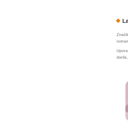
La
Značil
notran
Uporab
darila