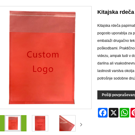
Kitajska rdeča
Kitajska rdeča papirnat
pogosto uporablja za p
embalaži drugačno teks
poškodbami. Praktičnos
videzu, ampak tudi v do
darilna ali vsakodnevn
lastnosti varstva okolj
potrošnje sodobne dru
Pošlji povpraševan
Facebook
X
Wh